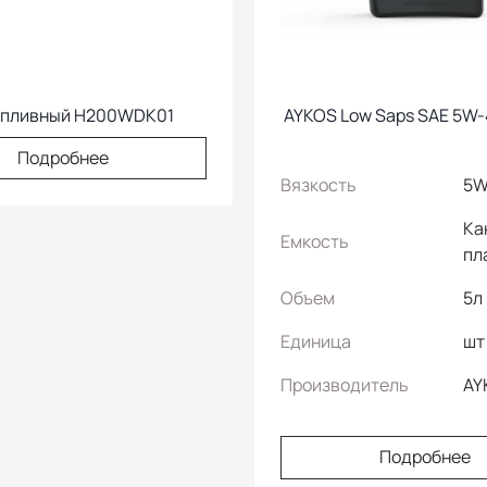
опливный H200WDK01
AYKOS Low Saps SAE 5W-
Подробнее
Вязкость
5W
Ка
Емкость
пл
Объем
5л
Единица
шт
Производитель
AY
Подробнее