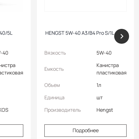
40/5L
HENGST 5W-40 A3/B4 Pro S/1L
-40
Вязкость
5W-40
нистра
Канистра
Емкость
астиковая
пластиковая
Объем
1л
Единица
шт
KOS
Производитель
Hengst
Подробнее