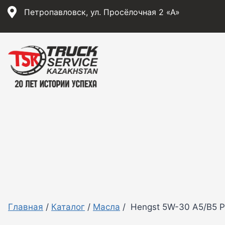
Перейти
Петропавловск, ул. Просёлочная 2 «А»
к
содержимому
Главная
/
Каталог
/
Масла
/
Hengst 5W-30 A5/B5 P