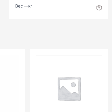
Вес —
кг