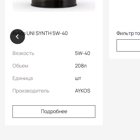
Aykos UNI SYNTH 5W-40
Фильтр т
Вязкость
5W-40
Объем
208л
Единица
шт
Производитель
AYKOS
Подробнее