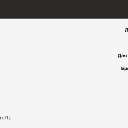
Д
Для
Бр
ro/1L