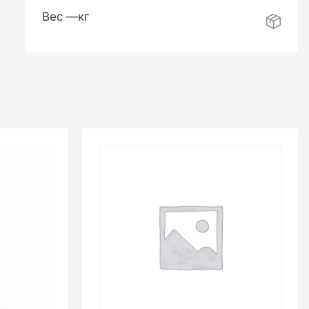
Вес —
кг