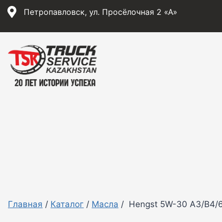
Перейти
Петропавловск, ул. Просёлочная 2 «А»
к
содержимому
Главная
/
Каталог
/
Масла
/
Hengst 5W-30 A3/B4/