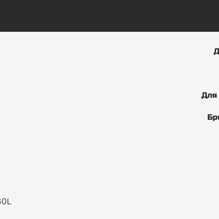
Д
Для
Бр
60L