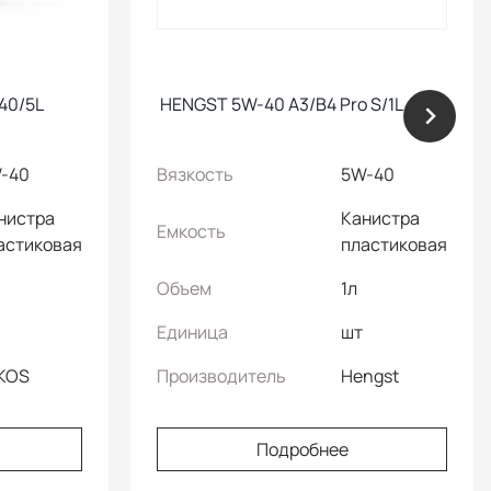
40/5L
HENGST 5W-40 A3/B4 Pro S/1L
-40
Вязкость
5W-40
нистра
Канистра
Емкость
астиковая
пластиковая
Объем
1л
Единица
шт
KOS
Производитель
Hengst
Подробнее