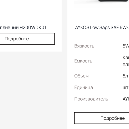
опливный H200WDK01
AYKOS Low Saps SAE 5W-
Подробнее
Вязкость
5W
Ка
Емкость
пл
Объем
5л
Единица
шт
Производитель
AY
Подробнее