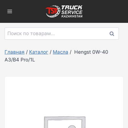
Перейти
к
содержимому
Искать:
Поиск
Главная
/
Каталог
/
Масла
/
Hengst 0W-40
A3/B4 Pro/1L