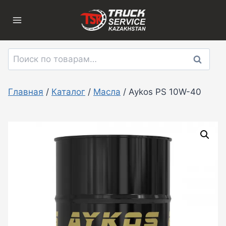
Перейти
к
содержимому
Искать:
Поиск
Главная
/
Каталог
/
Масла
/
Aykos PS 10W-40