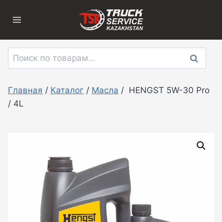
Перейти
к
содержимому
Искать:
Поиск
Главная
/
Каталог
/
Масла
/
HENGST 5W-30 Pro
/ 4L