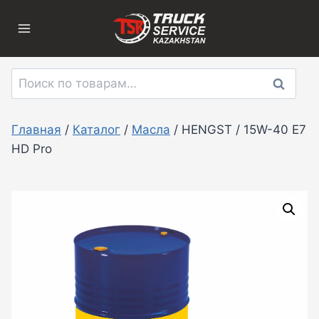
Перейти
к
содержимому
Искать:
Поиск
Главная
/
Каталог
/
Масла
/
HENGST / 15W-40 E7
HD Pro