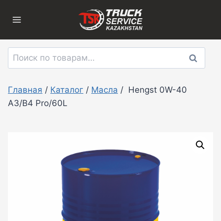
Перейти
к
содержимому
Искать:
Поиск
Главная
/
Каталог
/
Масла
/
Hengst 0W-40
A3/B4 Pro/60L