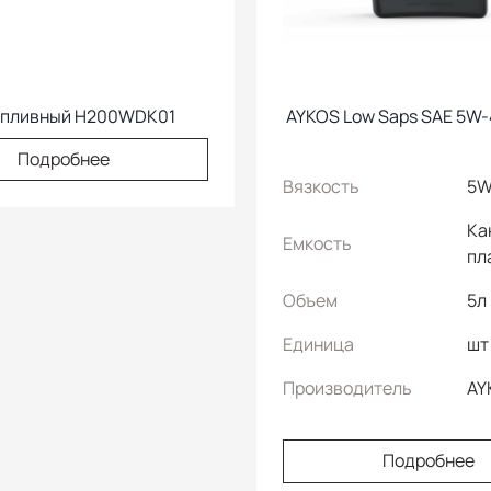
опливный H200WDK01
AYKOS Low Saps SAE 5W-
Подробнее
Вязкость
5W
Ка
Емкость
пл
Объем
5л
Единица
шт
Производитель
AY
Подробнее