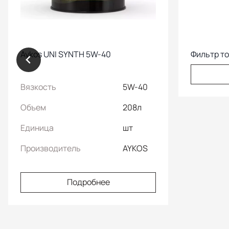
Aykos UNI SYNTH 5W-40
Фильтр т
Вязкость
5W-40
Объем
208л
Единица
шт
Производитель
AYKOS
Подробнее