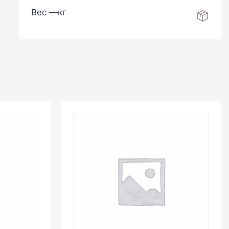
Вес —
кг