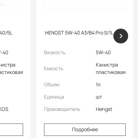
40/5L
HENGST 5W-40 A3/B4 Pro S/1L
-40
Вязкость
5W-40
нистра
Канистра
Емкость
астиковая
пластиковая
Объем
1л
Единица
шт
KOS
Производитель
Hengst
Подробнее