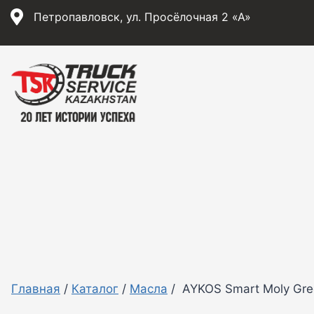
Перейти
Петропавловск, ул. Просёлочная 2 «А»
к
содержимому
Главная
/
Каталог
/
Масла
/
AYKOS Smart Moly Gre