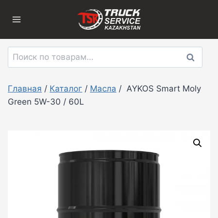
Перейти
к
содержимому
Искать:
Поиск
Главная
/
Каталог
/
Масла
/
AYKOS Smart Moly
Green 5W-30 / 60L