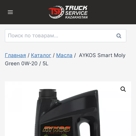
Перейти
к
содержимому
Искать:
Поиск
Главная
/
Каталог
/
Масла
/
AYKOS Smart Moly
Green 0W-20 / 5L